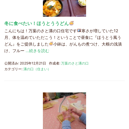
冬に食べたい！ほうとううどん
こんにちは！万葉のさと溝の口住宅です
寒さが増していた12
月、体を温めていただこう！ということで昼食に『ほうとう風う
どん』をご提供しました
小鉢は、がんもの煮つけ、大根の浅漬
け、フルー
…続きを読む
公開済み: 2025年12月21日
作成者:
万葉のさと溝の口
カテゴリー:
溝の口（住まい）