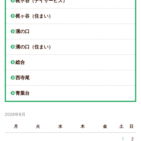
梶ヶ谷（デイサービス）
梶ヶ谷（住まい）
溝の口
溝の口（住まい）
総合
西寺尾
青葉台
2026年8月
月
火
水
木
金
土
日
1
2