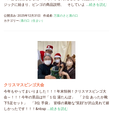
ジックに始まり、ビンゴの商品説明、 そしていよ
…続きを読む
公開済み: 2025年12月31日
作成者:
万葉のさと溝の口
カテゴリー:
溝の口（住まい）
クリスマスビンゴ大会
今年もやってまいりました！！！年末恒例！クリスマスビンゴ大
会～！！！今年の景品は!!!「１位 湯たんぽ」 「２位 あったか靴
下5足セット」 「3位 手袋」 皆様の素敵な“笑顔”が沢山見れて嬉
しかったです！！！&nbsp
…続きを読む