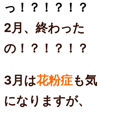
っ！？！？！？
2月、終わった
の！？！？！？
3月は
花粉症
も気
になりますが、