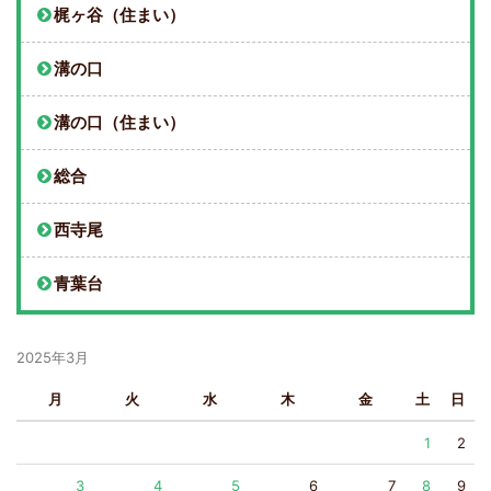
梶ヶ谷（住まい）
溝の口
溝の口（住まい）
総合
西寺尾
青葉台
2025年3月
月
火
水
木
金
土
日
1
2
3
4
5
6
7
8
9