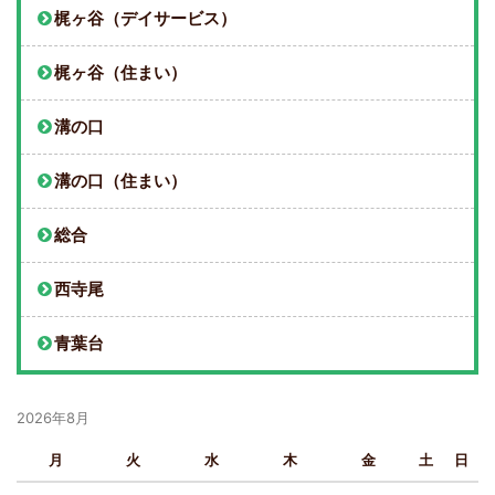
梶ヶ谷（デイサービス）
梶ヶ谷（住まい）
溝の口
溝の口（住まい）
総合
西寺尾
青葉台
2026年8月
月
火
水
木
金
土
日