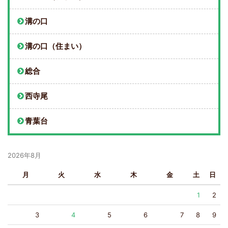
溝の口
溝の口（住まい）
総合
西寺尾
青葉台
2026年8月
月
火
水
木
金
土
日
1
2
3
4
5
6
7
8
9