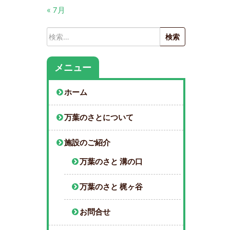
« 7月
検
索:
メニュー
ホーム
万葉のさとについて
施設のご紹介
万葉のさと 溝の口
万葉のさと 梶ヶ谷
お問合せ