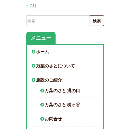
« 7月
検
索:
メニュー
ホーム
万葉のさとについて
施設のご紹介
万葉のさと 溝の口
万葉のさと 梶ヶ谷
お問合せ