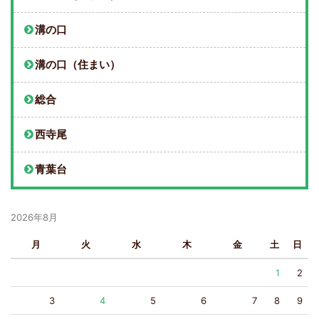
溝の口
溝の口（住まい）
総合
西寺尾
青葉台
2026年8月
月
火
水
木
金
土
日
1
2
3
4
5
6
7
8
9