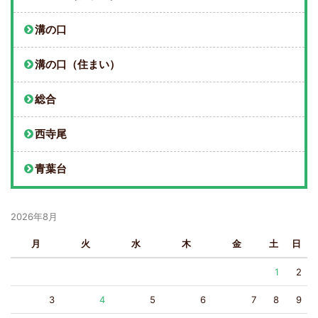
溝の口
溝の口（住まい）
総合
西寺尾
青葉台
2026年8月
月
火
水
木
金
土
日
1
2
3
4
5
6
7
8
9