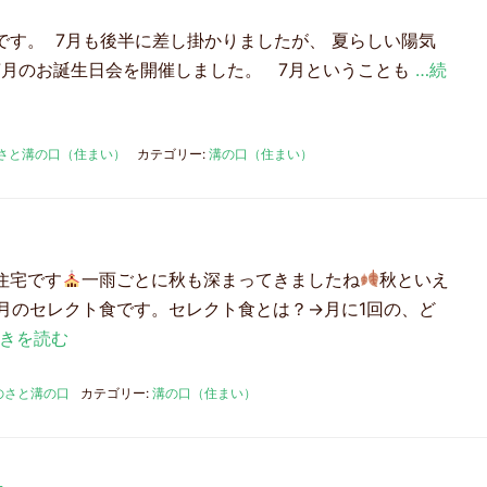
です。 7月も後半に差し掛かりましたが、 夏らしい陽気
7月のお誕生日会を開催しました。 7月ということも
…続
さと溝の口（住まい）
カテゴリー:
溝の口（住まい）
住宅です
一雨ごとに秋も深まってきましたね
秋といえ
月のセレクト食です。セレクト食とは？→月に1回の、ど
続きを読む
のさと溝の口
カテゴリー:
溝の口（住まい）
チ