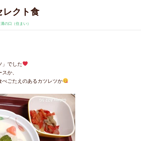
セレクト食
:
溝の口（住まい）
ツ」でした
ースか、
食べごたえのあるカツレツか