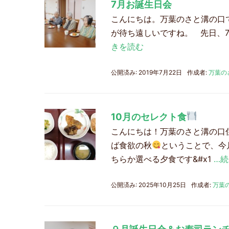
7月お誕生日会
こんにちは。万葉のさと溝の口
が待ち遠しいですね。 先日、
きを読む
公開済み: 2019年7月22日
作成者:
万葉の
10月のセレクト食
こんにちは！万葉のさと溝の口
ば食欲の秋
ということで、今
ちらか選べる夕食です&#x1
…
公開済み: 2025年10月25日
作成者:
万葉
９月誕生日会＆お寿司ラン