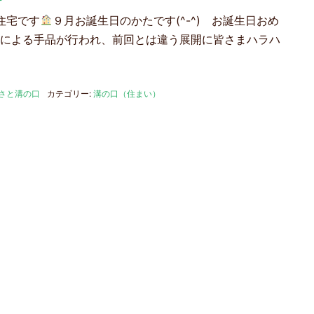
住宅です
９月お誕生日のかたです(^-^) お誕生日おめ
による手品が行われ、前回とは違う展開に皆さまハラハ
さと溝の口
カテゴリー:
溝の口（住まい）