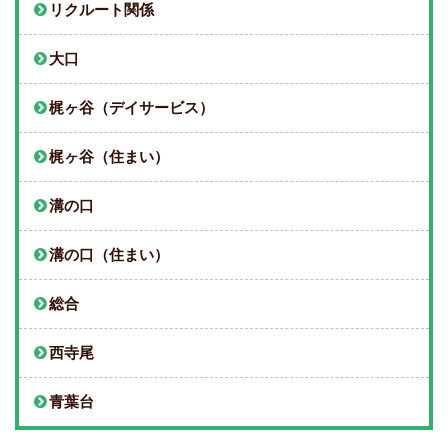
リクルート関係
大口
梶ヶ谷（デイサービス）
梶ヶ谷（住まい）
溝の口
溝の口（住まい）
総合
西寺尾
青葉台