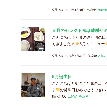
公開済み: 2019年8月18日
作成者:
万葉の
５月のセレクト食は味噌が
こんにちは
万葉のさと溝の口
てきました
5月のメニュー
公開済み: 2026年5月31日
作成者:
万葉の
6月誕生日
こんにちは万葉のさと溝の口 
す
お誕生日おめでとうござい
&#x1f60
…続きを読む