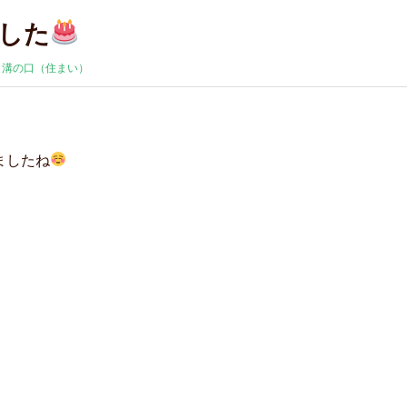
した
:
溝の口（住まい）
ましたね