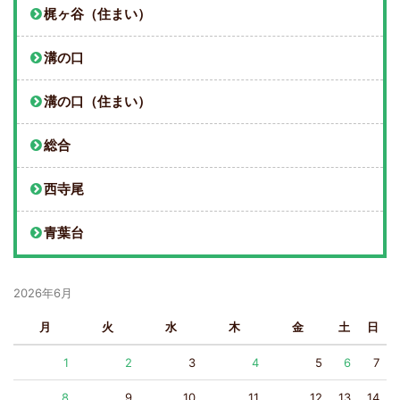
梶ヶ谷（住まい）
溝の口
溝の口（住まい）
総合
西寺尾
青葉台
2026年6月
月
火
水
木
金
土
日
1
2
3
4
5
6
7
8
9
10
11
12
13
14