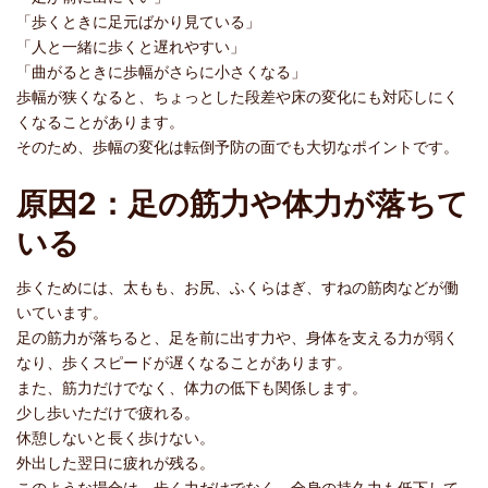
「歩くときに足元ばかり見ている」
「人と一緒に歩くと遅れやすい」
「曲がるときに歩幅がさらに小さくなる」
歩幅が狭くなると、ちょっとした段差や床の変化にも対応しにく
くなることがあります。
そのため、歩幅の変化は転倒予防の面でも大切なポイントです。
原因2：足の筋力や体力が落ちて
いる
歩くためには、太もも、お尻、ふくらはぎ、すねの筋肉などが働
いています。
足の筋力が落ちると、足を前に出す力や、身体を支える力が弱く
なり、歩くスピードが遅くなることがあります。
また、筋力だけでなく、体力の低下も関係します。
少し歩いただけで疲れる。
休憩しないと長く歩けない。
外出した翌日に疲れが残る。
このような場合は、歩く力だけでなく、全身の持久力も低下して