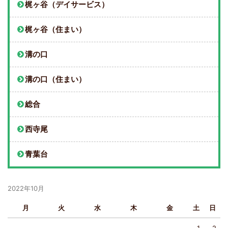
梶ヶ谷（デイサービス）
梶ヶ谷（住まい）
溝の口
溝の口（住まい）
総合
西寺尾
青葉台
2022年10月
月
火
水
木
金
土
日
1
2