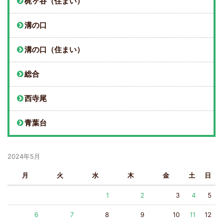
梶ヶ谷（住まい）
溝の口
溝の口（住まい）
総合
西寺尾
青葉台
2024年5月
月
火
水
木
金
土
日
1
2
3
4
5
6
7
8
9
10
11
12