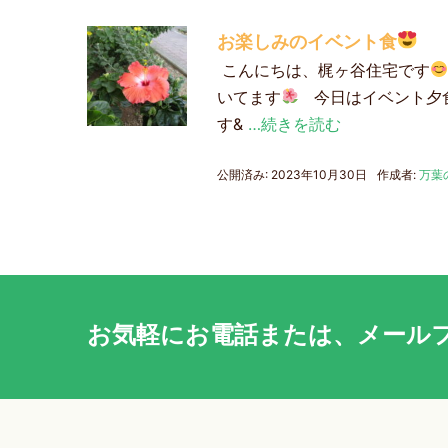
お楽しみのイベント食
こんにちは、梶ヶ谷住宅です
いてます
今日はイベント夕
す&
…続きを読む
公開済み: 2023年10月30日
作成者:
万葉
お気軽に
お電話
または、
メール