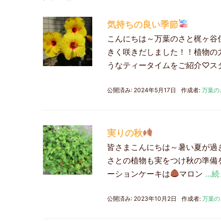
気持ちの良い季節
こんにちは～万葉のさと梶ヶ谷住
きく咲きだしました！！植物の
うなティータイムをご紹介♡ス
公開済み: 2024年5月17日
作成者:
万葉の
実りの秋
皆さまこんにちは～暑い夏が過
さとの植物も実をつけ秋の準備を
ーションケーキは
マロン
…続
公開済み: 2023年10月2日
作成者:
万葉の