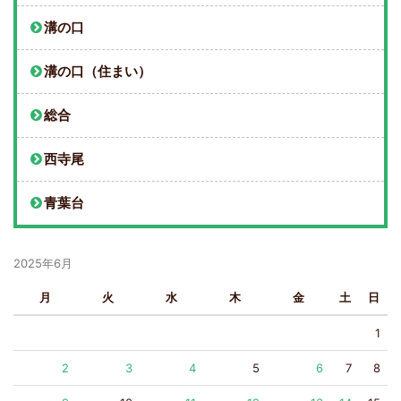
溝の口
溝の口（住まい）
総合
西寺尾
青葉台
2025年6月
月
火
水
木
金
土
日
1
2
3
4
5
6
7
8